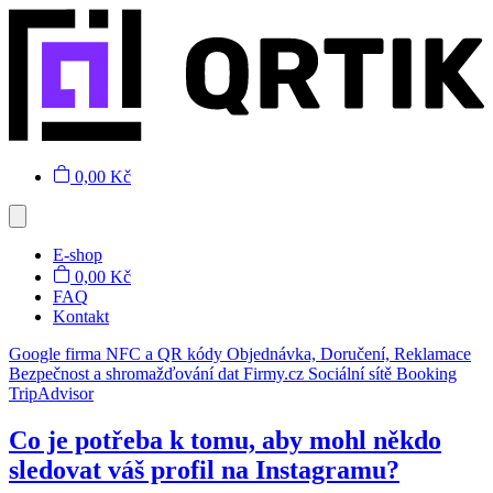
0,00 Kč
E-shop
0,00 Kč
FAQ
Kontakt
Google firma
NFC a QR kódy
Objednávka, Doručení, Reklamace
Bezpečnost a shromažďování dat
Firmy.cz
Sociální sítě
Booking
TripAdvisor
Co je potřeba k tomu, aby mohl někdo
sledovat váš profil na Instagramu?