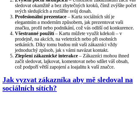
sledovat okamžitě a bez zbytečných kroků, čímž zvýšíte počet
svých sledujících a rozšíříte svůj dosah.
Profesionální prezentace
– Karta sociálních sítí je
elegantním a moderním způsobem, jak prezentovat vaši
značku, profil nebo podnikání, což vás odliší od konkurence.
Všestranné použití
– Kartu můžete využít kdekoli – v
prodejně, na akcích, na veletrzích nebo při osobních
setkáních. Díky tomu budou mít vaši zákazníci vždy
jednoduchý způsob, jak s vámi navázat kontakt.
Zlepšení zákaznické interakce
– Zákazníci mohou ihned
začít sledovat, lajkovat, komentovat nebo sdílet váš obsah,
což podpoří větší zapojení a loajalitu k vaší značce.
Jak vyzvat zákazníka aby mě sledoval na
sociálních sítích?