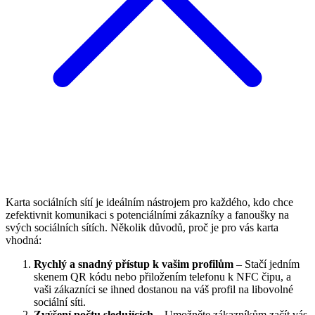
Karta sociálních sítí je ideálním nástrojem pro každého, kdo chce
zefektivnit komunikaci s potenciálními zákazníky a fanoušky na
svých sociálních sítích. Několik důvodů, proč je pro vás karta
vhodná:
Rychlý a snadný přístup k vašim profilům
– Stačí jedním
skenem QR kódu nebo přiložením telefonu k NFC čipu, a
vaši zákazníci se ihned dostanou na váš profil na libovolné
sociální síti.
Zvýšení počtu sledujících
– Umožněte zákazníkům začít vás