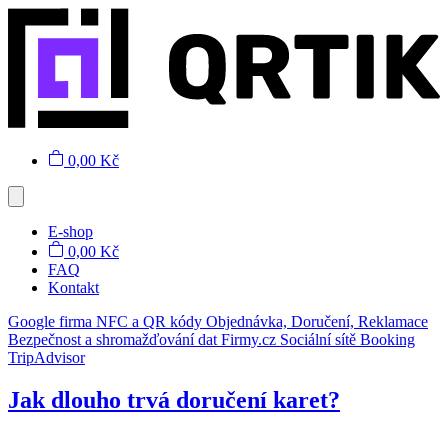
0,00 Kč
E-shop
0,00 Kč
FAQ
Kontakt
Google firma
NFC a QR kódy
Objednávka, Doručení, Reklamace
Bezpečnost a shromažďování dat
Firmy.cz
Sociální sítě
Booking
TripAdvisor
Jak dlouho trvá doručení karet?